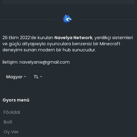
26 Ekim 2022’de kurulan
Navelya Network
, yenilikçi sistemleri
ve güçlü altyapısıyla oyunculara benzersiz bir Minecraft
deneyimi sunan modern bir hub sunucudur.
iletişim: navelyanw@gmail.com
Magyar
TL
Gyors menü
Főoldal
Bolt
Oy Ver