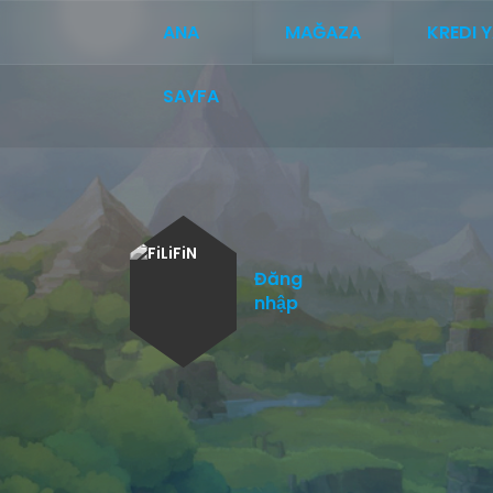
ANA
MAĞAZA
KREDI 
SAYFA
Đăng
nhập