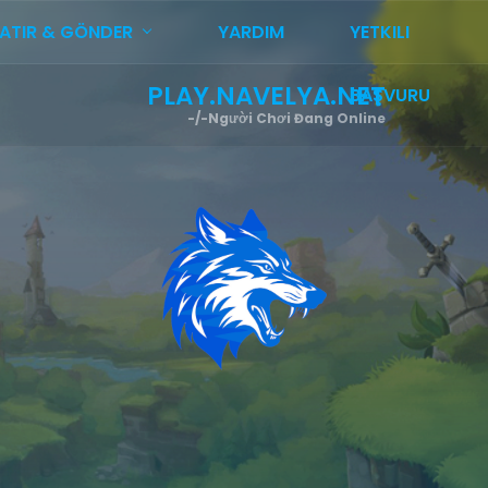
YATIR & GÖNDER
YARDIM
YETKILI
PLAY.NAVELYA.NET
BAŞVURU
-/-
Người Chơi Đang Online